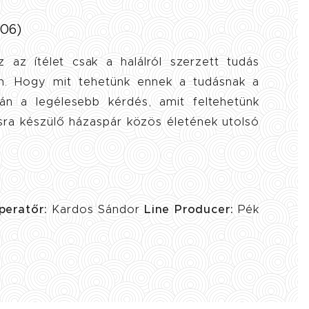
006)
az ítélet csak a halálról szerzett tudás
n. Hogy mit tehetünk ennek a tudásnak a
lán a legélesebb kérdés, amit feltehetünk
ra készülő házaspár közös életének utolsó
peratőr:
Kardos Sándor
Line Producer:
Pék