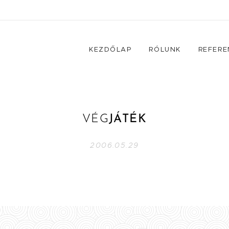
KEZDŐLAP
RÓLUNK
REFERE
VÉG
JÁTÉK
2006.05.29