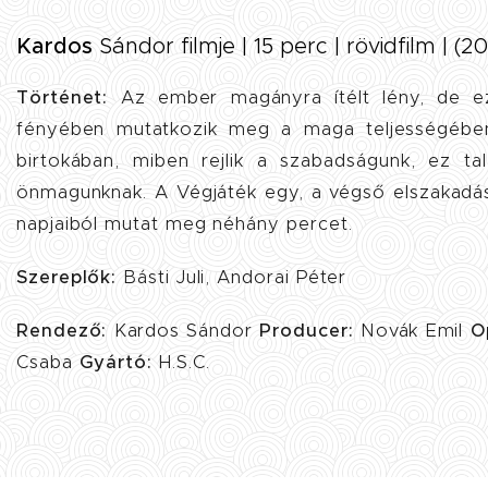
Kardos
Sándor filmje | 15 perc | rövidfilm | (2
Történet:
Az ember magányra ítélt lény, de ez 
fényében mutatkozik meg a maga teljességébe
birtokában, miben rejlik a szabadságunk, ez ta
önmagunknak. A Végjáték egy, a végső elszakadás
napjaiból mutat meg néhány percet.
Szereplők:
Básti Juli, Andorai Péter
Rendező:
Kardos Sándor
Producer:
Novák Emil
O
Csaba
Gyártó:
H.S.C.