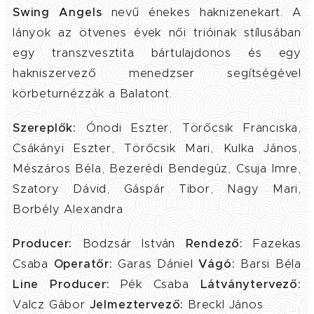
Swing Angels
nevű énekes haknizenekart. A
lányok az ötvenes évek női trióinak stílusában
egy transzvesztita bártulajdonos és egy
hakniszervező menedzser segítségével
körbeturnézzák a Balatont.
Szereplők:
Ónodi Eszter, Törőcsik Franciska,
Csákányi Eszter, Törőcsik Mari, Kulka János,
Mészáros Béla, Bezerédi Bendegúz, Csuja Imre,
Szatory Dávid, Gáspár Tibor, Nagy Mari,
Borbély Alexandra
Producer:
Bodzsár István
Rendező:
Fazekas
Csaba
Operatőr:
Garas Dániel
Vágó:
Barsi Béla
Line Producer:
Pék Csaba
Látványtervező:
Valcz Gábor
Jelmeztervező:
Breckl János