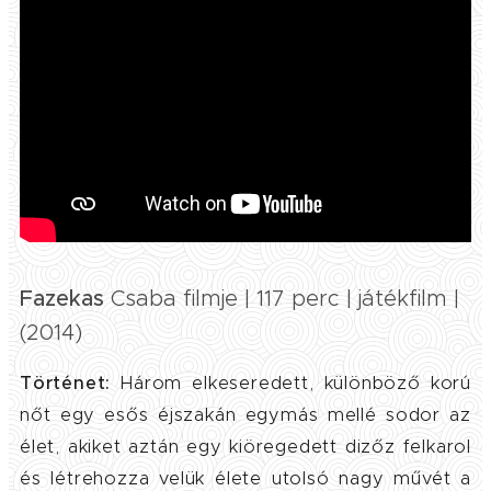
Fazekas
Csaba filmje | 117 perc | játékfilm |
(2014)
Történet:
Három elkeseredett, különböző korú
nőt egy esős éjszakán egymás mellé sodor az
élet, akiket aztán egy kiöregedett dizőz felkarol
és létrehozza velük élete utolsó nagy művét a