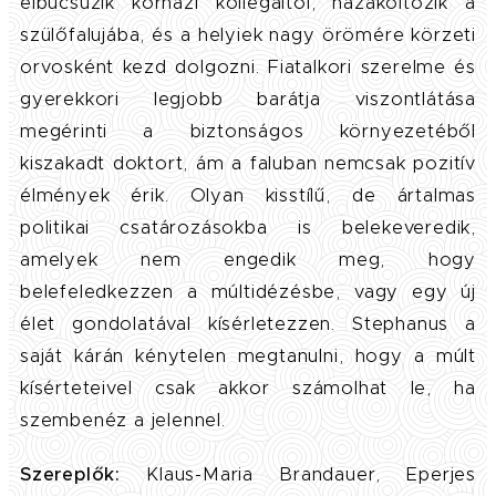
elbúcsúzik kórházi kollégáitól, hazaköltözik a
szülőfalujába, és a helyiek nagy örömére körzeti
orvosként kezd dolgozni. Fiatalkori szerelme és
gyerekkori legjobb barátja viszontlátása
megérinti a biztonságos környezetéből
kiszakadt doktort, ám a faluban nemcsak pozitív
élmények érik. Olyan kisstílű, de ártalmas
politikai csatározásokba is belekeveredik,
amelyek nem engedik meg, hogy
belefeledkezzen a múltidézésbe, vagy egy új
élet gondolatával kísérletezzen. Stephanus a
saját kárán kénytelen megtanulni, hogy a múlt
kísérteteivel csak akkor számolhat le, ha
szembenéz a jelennel.
Szereplők:
Klaus-Maria Brandauer, Eperjes