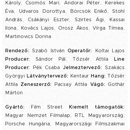
Károly, Csomós Mari, Andorai Péter, Kerekes
Éva, Udvaros Dorottya, Börcsök Enikő, Stohl
András, Csákányi Eszter, Szirtes Ági, Kassai
Ilona, Kovács Lajos, Orosz Ákos, Vírga Tímea,
Martinovics Dorina
Rendező:
Szabó István
Operatőr:
Koltai Lajos
Producer:
Sándor Pál, Tőzsér Attila
Line
Producer:
Pék Csaba
Jelmeztervező:
Szakács
Györgyi
Látványtervező:
Kentaur
Hang:
Tőzsér
Attila
Zeneszerző:
Pacsay Attila
Vágó:
Gothár
Márton
Gyártó:
Film Street
Kiemelt támogatók:
Magyar Nemzet Filmalap, RTL Magyarország,
Porsche Hungária, Magyarországi Filmszakmai