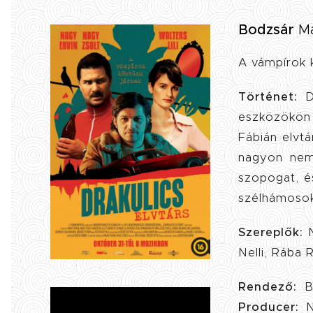
Bodzsár
Má
A vámpírok k
Történet:
D
eszközökön 
Fábián elvt
nagyon nem 
szopogat, é
szélhámosok,
Szereplők:
N
Nelli, Rába 
Rendező:
B
Producer:
N