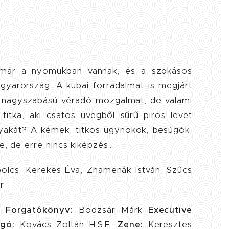
 már a nyomukban vannak, és a szokásos
gyarország. A kubai forradalmat is megjárt
y nagyszabású véradó mozgalmat, de valami
titka, aki csatos üvegből sűrű piros levet
nyakát? A kémek, titkos ügynökök, besúgók,
e, de erre nincs kiképzés…
bolcs, Kerekes Éva, Znamenák István, Szűcs
r
la
Forgatókönyv:
Bodzsár Márk
Executive
gó:
Kovács Zoltán H.S.E.
Zene:
Keresztes