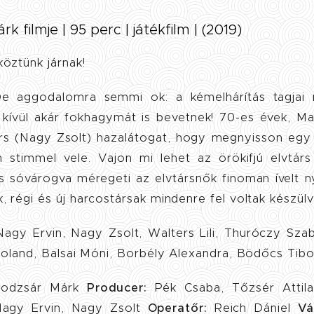
rk filmje | 95 perc | játékfilm | (2019)
öztünk járnak!
e aggodalomra semmi ok: a kémelhárítás tagjai
kívül akár fokhagymát is bevetnek! 70-es évek, Ma
árs (Nagy Zsolt) hazalátogat, hogy megnyisson eg
stimmel vele. Vajon mi lehet az örökifjú elvtárs 
s sóvárogva méregeti az elvtársnők finoman ívelt 
 régi és új harcostársak mindenre fel voltak készülv
agy Ervin, Nagy Zsolt, Walters Lili, Thuróczy Sza
Roland, Balsai Móni, Borbély Alexandra, Bödőcs Tibo
odzsár Márk
Producer:
Pék Csaba, Tőzsér Atti
agy Ervin, Nagy Zsolt
Operatőr:
Reich Dániel
Vá